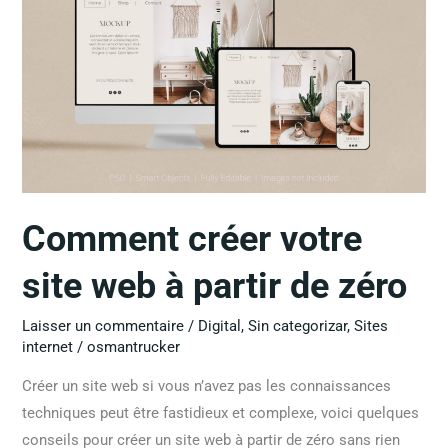
site
web
à
partir
de
zéro
Comment créer votre
site web à partir de zéro
Laisser un commentaire
/
Digital
,
Sin categorizar
,
Sites
internet
/
osmantrucker
Créer un site web si vous n’avez pas les connaissances
techniques peut être fastidieux et complexe, voici quelques
conseils pour créer un site web à partir de zéro sans rien