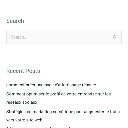
Search
R
e
c
h
Recent Posts
e
r
comment créer une page d’atterrissage réussie
c
Comment optimiser le profil de votre entreprise sur les
h
réseaux sociaux
e
Stratégies de marketing numérique pour augmenter le trafic
r
vers votre site web