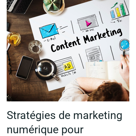
numérique
pour
augmenter
le
trafic
vers
votre
site
web
Stratégies de marketing
numérique pour