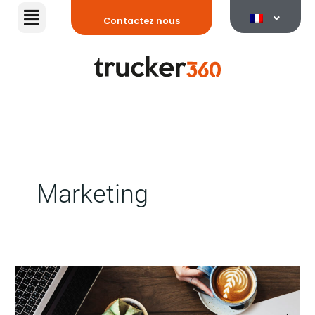
Aller
Contactez nous
au
contenu
Marketing
Stratégies
de
marketing