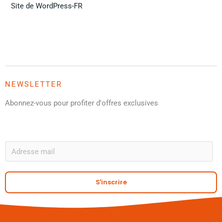
Site de WordPress-FR
NEWSLETTER
Abonnez-vous pour profiter d'offres exclusives
A
E
m
a
S'inscrire
i
l
*