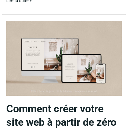
Lire la suite »
Comment
créer
votre
site
web
à
partir
de
zéro
Comment créer votre
site web à partir de zéro