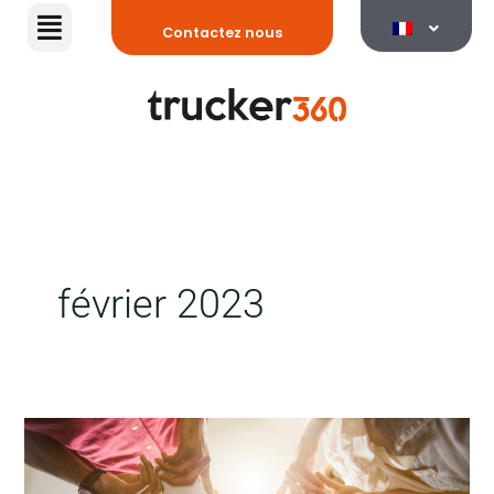
Aller
Contactez nous
au
contenu
février 2023
Qu’est-
ce
que