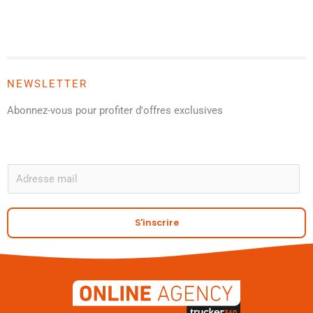
NEWSLETTER
Abonnez-vous pour profiter d'offres exclusives
A
E
m
a
S'inscrire
i
l
*