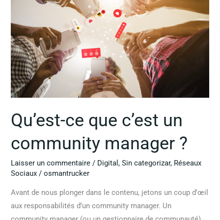
c’est
un
community
manager
?
Qu’est-ce que c’est un
community manager ?
Laisser un commentaire
/
Digital
,
Sin categorizar
,
Réseaux
Sociaux
/
osmantrucker
Avant de nous plonger dans le contenu, jetons un coup d’œil
aux responsabilités d’un community manager. Un
community manager (ou un gestionnaire de communauté)