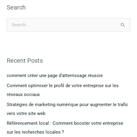
Search
R
e
c
h
Recent Posts
e
r
comment créer une page d’atterrissage réussie
c
Comment optimiser le profil de votre entreprise sur les
h
réseaux sociaux
e
Stratégies de marketing numérique pour augmenter le trafic
r
vers votre site web
Référencement local : Comment booster votre entreprise
:
sur les recherches locales ?