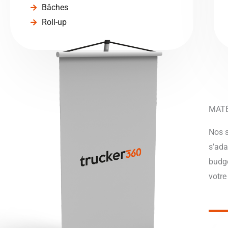
Bâches
Roll-up
MATÉ
Nos s
s’ada
budge
votre