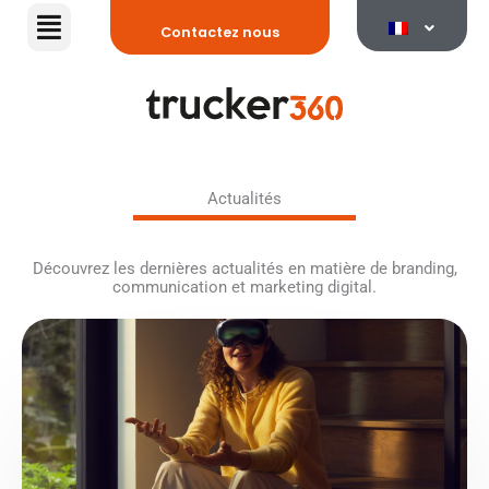
Aller
Contactez nous
au
contenu
Actualités
Découvrez les dernières actualités en matière de branding,
communication et marketing digital.
P
P
P
a
a
a
g
g
g
e
e
e