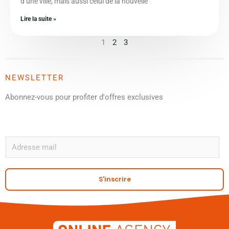
d’une ville, mais aussi celui de la nouvelle
Lire la suite »
1
2
3
NEWSLETTER
Abonnez-vous pour profiter d'offres exclusives
A
E
m
a
S'inscrire
i
l
*