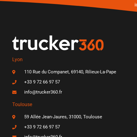
i
Lyon
110 Rue du Companet, 69140, Rilieux-La-Pape
+33 9 72 66 97 57
info@trucker360.fr
Toulouse
59 Allée Jean-Jaures, 31000, Toulouse
+33 9 72 66 97 57