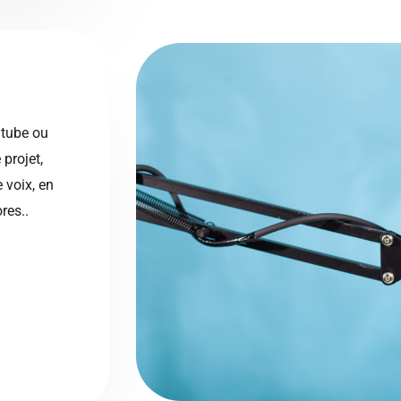
utube ou
projet,
e voix, en
res..