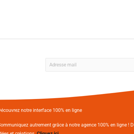
E
m
a
i
l
*
écouvrez notre interface 100% en ligne
ommuniquez autrement grâce à notre agence 100% en ligne !
D
dées et créations.
Cliquez ici.