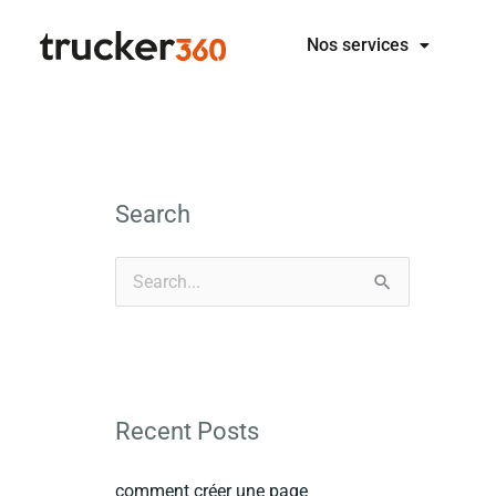
Aller
Nos services
au
contenu
Search
R
e
c
h
Recent Posts
e
r
comment créer une page