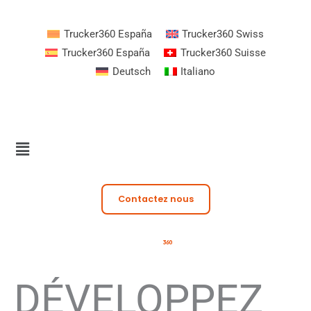
Aller
au
Trucker360 España
Trucker360 Swiss
contenu
Trucker360 España
Trucker360 Suisse
Deutsch
Italiano
Contactez nous
DÉVELOPPEZ