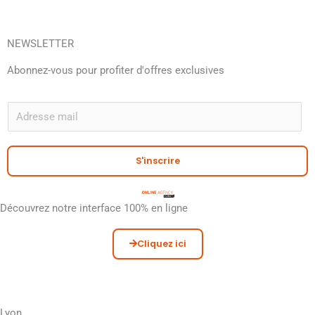
NEWSLETTER
Abonnez-vous pour profiter d'offres exclusives
A
E
m
a
S'inscrire
i
l
*
Découvrez notre interface 100% en ligne
Cliquez ici
Lyon