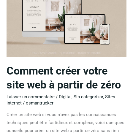
site
web
à
partir
de
zéro
Comment créer votre
site web à partir de zéro
Laisser un commentaire
/
Digital
,
Sin categorizar
,
Sites
internet
/
osmantrucker
Créer un site web si vous n’avez pas les connaissances
techniques peut être fastidieux et complexe, voici quelques
conseils pour créer un site web à partir de zéro sans rien