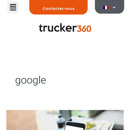
Aller
Contactez nous
au
contenu
google
comment
puis-
je