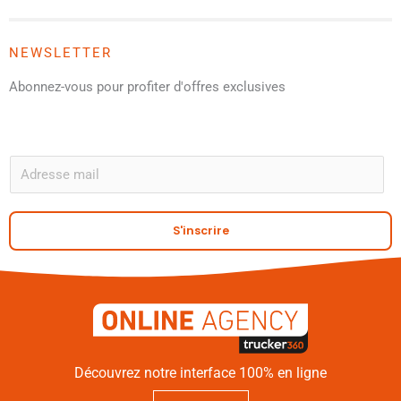
NEWSLETTER
Abonnez-vous pour profiter d'offres exclusives
A
E
m
a
S'inscrire
i
l
*
Découvrez notre interface 100% en ligne