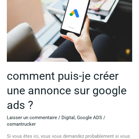
créer
une
annonce
sur
google
ads
?
comment puis-je créer
une annonce sur google
ads ?
Laisser un commentaire
/
Digital
,
Google ADS
/
osmantrucker
Si vous êtes ici, vous vous demandez probablement si vous