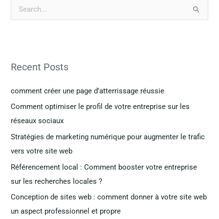
R
e
c
h
Recent Posts
e
r
comment créer une page d’atterrissage réussie
c
Comment optimiser le profil de votre entreprise sur les
h
réseaux sociaux
e
Stratégies de marketing numérique pour augmenter le trafic
r
vers votre site web
Référencement local : Comment booster votre entreprise
:
sur les recherches locales ?
Conception de sites web : comment donner à votre site web
un aspect professionnel et propre