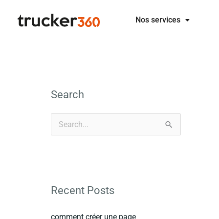
Aller
Nos services
au
contenu
Search
R
e
c
h
Recent Posts
e
r
comment créer une page