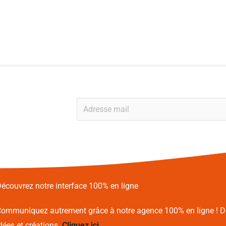
E
m
a
i
l
*
écouvrez notre interface 100% en ligne
ommuniquez autrement grâce à notre agence 100% en ligne !
D
dées et créations.
Cliquez ici.